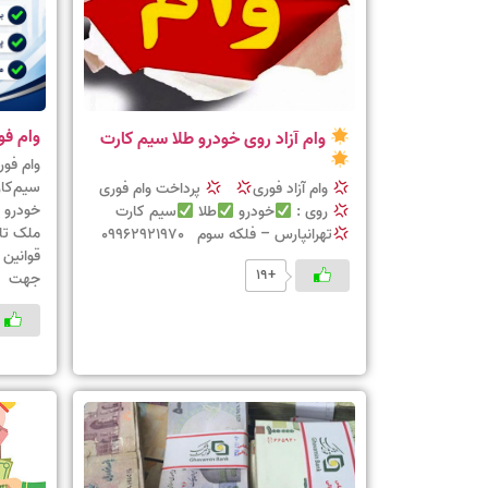
وام فو
وام آزاد روی خودرو طلا سیم کارت
وام فو
وام آزاد فوری
پرداخت وام فوری
روی :
خودرو
طلا
سیم کارت
تهرانپارس – فلکه سوم 09962921970
قوانین 
+19
جهت