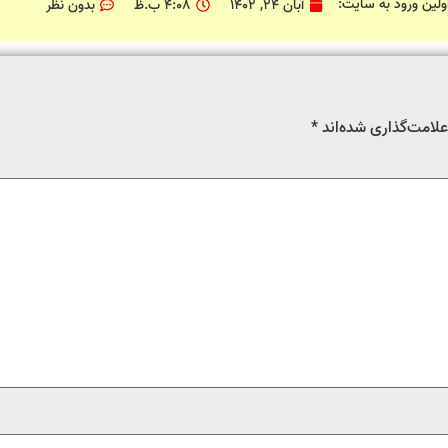
اولین ورود به سایت:
آبان 24, 1402
4:08 ب.ظ
بدون نظر
لامت‌گذاری شده‌اند
*