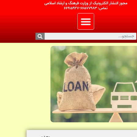
مجوز اتنشار الکترونیک از وزارت فرهنگ و ارشاد اسلامی
تماس: 66577983-66915927