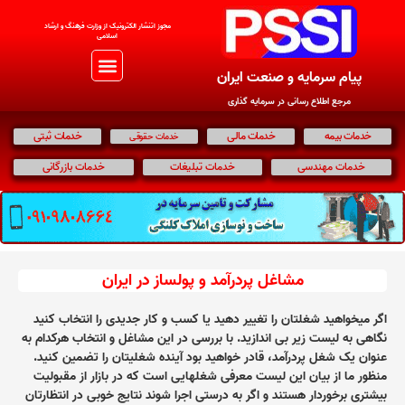
مجوز اتنشار الکترونیک از وزارت فرهنگ و ارشاد
اسلامی
پیام سرمایه و صنعت ایران
مرجع اطلاع رسانی در سرمایه گذاری
خدمات بیمه
خدمات مالی
خدمات ثبتی
خدمات حقوقی
خدمات مهندسی
خدمات تبلیغات
خدمات بازرگانی
مشاغل پردرآمد و پولساز در ایران
اگر میخواهید شغلتان را تغییر دهید یا کسب و کار جدیدی را انتخاب کنید
نگاهی به لیست زیر بی اندازید. با بررسی در این مشاغل و انتخاب هرکدام به
عنوان یک شغل پردرآمد، قادر خواهید بود آینده شغلیتان را تضمین کنید.
منظور ما از بیان این لیست معرفی شغلهایی است که در بازار از مقبولیت
بیشتری برخوردار هستند و اگر به درستی اجرا شوند نتایج خوبی در انتظارتان