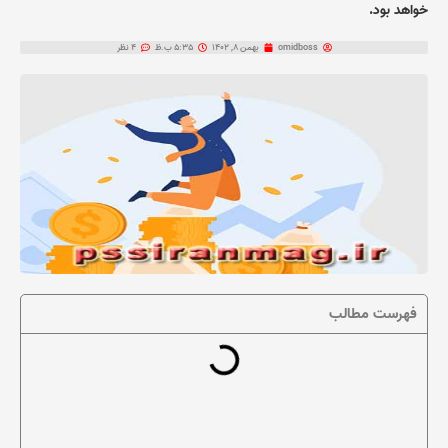
خواهد بود.
omidboss
بهمن 8, 1402
5:35 ب.ظ
4 نظر
فهرست مطالب