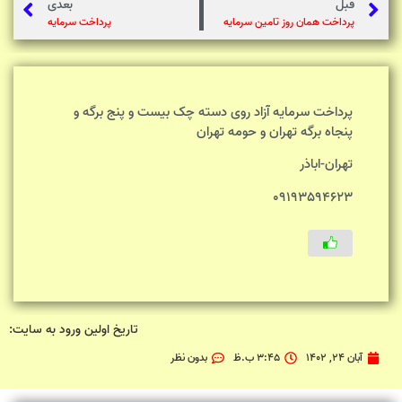
قبل
بعدی
پرداخت همان روز تامین سرمایه
پرداخت سرمایه
پرداخت سرمایه آزاد روی دسته چک بیست و پنج برگه و
پنجاه برگه تهران و حومه تهران
تهران-اباذر
09193594623
تاریخ اولین ورود به سایت:
آبان 24, 1402
3:45 ب.ظ
بدون نظر