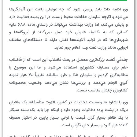
وي ادامه داد: بايد بررسي شود که چه عواملي باعث اين آلودگي‌ها
مي‌شود و اگرچه سازمان حفاظت محيط زيست در اين زمينه فعاليت دارد
و پايش مي‌کند، اما وزارت بهداشت مي‌تواند در راستاي ماده 688 عليه
کساني که به تکاليف قانوني خود عمل نمي‌کنند از نيروگاه‌ها و
شهرداري‌ها که در توليد آلاينده‌ها نقش دارند تا دستگاه‌هاي مختلف
اجرايي مانند وزارت نفت و…، اعلام جرم نمايد.
جندقي گفت: بزرگ‌ترين معضل در بحث فاضلاب اين است که از فاضلاب
خام براي مصارف کشاورزي استفاده مي‌شود و ما اين موضوع را
مطالبه‌گري کرديم و سازمان غذا و دارو ساليانه تقريباً 40 هزار نمونه
گيري انجام مي‌دهد و بررسي‌ها نشان مي‌دهد وضعيت محصولات
کشاورزي چندان مناسب نيست.
وي با اشاره به وضعيت دخانيات در کشور، افزود: متأسفانه يک مافياي
بزرگ در پشت پرده دخانيات وجود دارد و اينکه چرا بايد يک بسته سيگار
با يک ظاهر بسيار گران قيمت با نرخي بسيار پايين در اختيار مصرف
کننده قرار گيرد و بسيار جاي نگراني است.