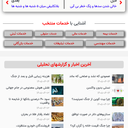
قبل
بعدی
خالی شدن سدها و زنگ خطر بی آبی
بلاتکلیفی میان 5 شنبه ها و شنبه ها
آشنایی با
خدمات منتخب
خدمات ثبتی
خدمات بیمه
خدمات مالی
خدمات حقوقی
خدمات مهندسی
خدمات تبلیغات
خدمات بازرگانی
آخرین اخبار و گزارشهای تحلیلی
صعودی که نشد و صلحی که ماند
هزینه زیبایی قبل و بعد از جنگ
1405-04-14
1405-04-14
نسلی بدون واکسن
نقش هوش مصنوعی در جام جهانی
1405-04-13
1405-04-14
چرا بیت کوین از جنگ نمیترسد؟
سود 40 درصدی بانکها از شایعه تا
واقعیت
1405-04-13
1405-04-13
سناریوهای دلار در صورت توافق
تضاد رفتار طلا در بحران
1405-04-13
1405-04-13
چرا جنگ قیمت خانه را گران کرد؟
فروشندگان خودرو منتظرند،