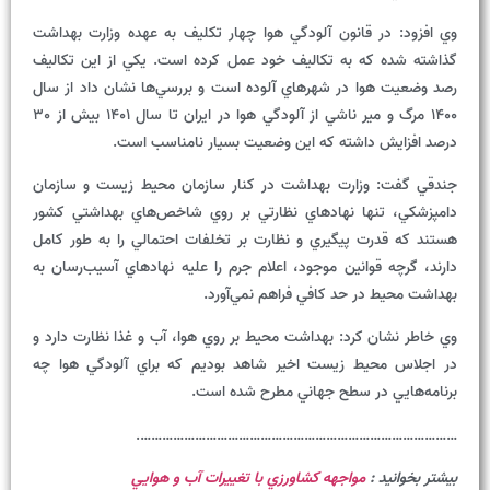
وي افزود: در قانون آلودگي هوا چهار تکليف به عهده وزارت بهداشت
گذاشته شده که به تکاليف خود عمل کرده است. يکي از اين تکاليف
رصد وضعيت هوا در شهرهاي آلوده است و بررسي‌ها نشان داد از سال
1400 مرگ و مير ناشي از آلودگي هوا در ايران تا سال 1401 بيش از 30
درصد افزايش داشته که اين وضعيت بسيار نامناسب است.
جندقي گفت: وزارت بهداشت در کنار سازمان محيط زيست و سازمان
دامپزشکي، تنها نهادهاي نظارتي بر روي شاخص‌هاي بهداشتي کشور
هستند که قدرت پيگيري و نظارت بر تخلفات احتمالي را به طور کامل
دارند، گرچه قوانين موجود، اعلام جرم را عليه نهادهاي آسيب‌رسان به
بهداشت محيط در حد کافي فراهم نمي‌آورد.
وي خاطر نشان کرد: بهداشت محيط بر روي هوا، آب و غذا نظارت دارد و
در اجلاس محيط زيست اخير شاهد بوديم که براي آلودگي هوا چه
برنامه‌هايي در سطح جهاني مطرح شده است.
…………………………………………………………………………….
بیشتر بخوانید :
مواجهه کشاورزي با تغييرات آب و هوايي