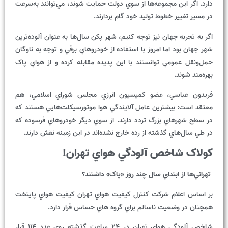
دارد. اگر اين مجموعه‌ها از سوي دولت حمايت شوند، مي‌توانند به‌سرعت
در مسير تغيير خطوط توليد خود گام بردارند.
اگر به تجربه جهان نيز توجه کنيم، شهر پکن سال‌‌ها به عنوان آلوده‌ترين
شهر جهان بود اما امروز با استفاده از خودروهاي برقي و توجه به ناوگان
حمل‌ونقل عمومي توانستند با اين پديده مقابله کرده و از هواي پاک
بهره‌مند شوند.
فريدون عباسي، عضو کميسيون انرژي مجلس شوراي اسلامي، هم
معتقد است: بيشترين عامل آلايندگي هوا موتورسيکلت‌هايي هستند که
در سطح شهرهاي بزرگ تردد دارند. از سوي ديگر خودروهاي فرسوده که
در طي سال‌هاي گذشته از رده خارج نشده‌اند در اين زمينه نقش دارند.
کولاک شاخص آلودگي هواي تهران!
تهراني
ها
از
ابتداي
سال
چند
روز
«
پاک
»
داشتند؟
بر اساس اعلام شرکت کنترل کيفيت هواي تهران کيفيت هواي پايتخت
همچنان در وضعيت ناسالم براي گروه هاي حساس قرار دارد.
شاخص آلودگي هواي تهران در 24 ساعت گذشته روي عدد 114 قرار