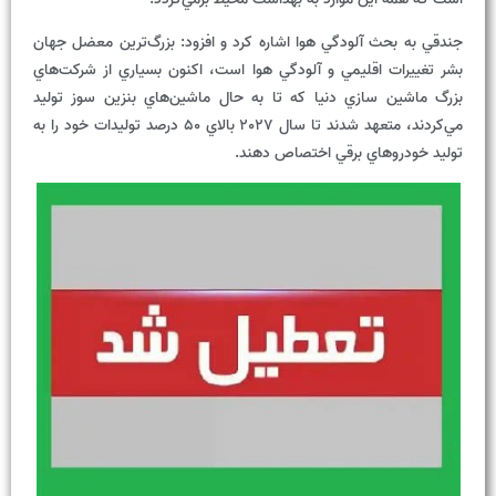
جندقي به بحث آلودگي هوا اشاره کرد و افزود: بزرگ‌ترين معضل جهان
بشر تغييرات اقليمي و آلودگي هوا است، اکنون بسياري از شرکت‌هاي
بزرگ ماشين سازي دنيا که تا به حال ماشين‌هاي بنزين سوز توليد
مي‌کردند، متعهد شدند تا سال 2027 بالاي 50 درصد توليدات خود را به
توليد خودروهاي برقي اختصاص دهند.