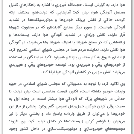
هوا دارد. به گزارش ايسنا، حجت‌الله فيروزي با اشاره به راهکارهاي کنترل
معضل آلودگي هوا، بيان کرد: آمارهايي که دولت‌هاي مختلف ارائه
کردند، حاکي از نقش پررنگ خودروها و موتورسيکلت‌ها در تشديد
آلودگي هواست. از سوي ديگر صنايع آلاينده‌اي که در مجاورت شهرها
قرار دارند، نقش ويژه‌اي در تشديد آلودگي هوا دارند. پسماندها و
زباله‌هايي که در سطح شهر‌ها يا اطراف شهرها رها مي‌شوند، در آلودگي
هوا نقش دارند. نماينده مردم فسا در مجلس شوراي اسلامي تصريح کرد:
از ابتداي شروع به کار مجلس يازدهم همواره تاکيد نمايندگان بر استفاده
از خودروهاي برقي و هيبريدي بود. توسعه خودروهاي برقي و هيبريدي
مي‌تواند نقش مهمي در کاهش آلودگي هوا ايفا کند.
وي تاکيد کرد: با توجه به مصوباتي که مجلس شوراي اسلامي در حوزه
واردات خودرو داشته است، اکنون فرصت مناسبي است براي دولت تا
حداقل در شهرهاي بزرگ که آلودگي هوا بيشتر است، در وهله اول به
سمت برقي کردن ناوگان حمل‌ونقل عمومي گام بردارد. بخشي از نياز اين
خودروها را مي‌توان از طريق واردات پاسخ داد و بخشي ديگر را نيز
مي‌توان با فراهم کردن زيرساخت‌ها در داخل توليد کرد. وي افزود:
مجموعه‌هاي خودروسازي و موتورسيکلت‌سازي در داخل کشور وجود