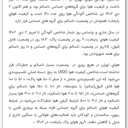
داشت و کيفيت هوا براي گروه‌هاي حساس ناسالم بود و هم اکنون 2
دي 1402 نيز شاخص آلودگي هوا روي عدد 140 است و کيفيت هواي
پايتخت همچنان در وضعيت ناسالم براي گروه هاي حساس قرار دارد.
در سال جاري و براساس روز شمار شاخص آلودگي تا امروز 2 دي 1402
کيفيت هواي پايتخت، 9 روز در وضعيت پاک، 183 روز در وضعيت قابل
قبول، 75روز در وضعيت ناسالم براي گروه‌هاي حساس و 10 روز ناسالم
براي همه شهروندان بود.
هواي تهران در هيچ روزي در وضعيت بسيار ناسالم و خطرناک قرار
نداشته است.شاخص کيفيت هوا (AQI) به پنج دسته اصلي تقسيم‌بندي
مي‌شود که اين تقسيم‌بندي شامل « از صفر تا 50 هوا پاک»، « 51 تا 100
هوا قابل قبول(سالم) يا متوسط»، «از 101 تا 150 هوا ناسالم براي
گروه‌هاي حساس»، «از 151 تا 200 هوا ناسالم»، «از 201 تا 300 هوا بسيار
ناسالم» و «از 301 تا 500 شرايط کيفي هوا خطرناک» مي‌شود.در شرايط
کيفيت هواي ناسالم براي گروه حساس افراد مبتلا به بيماري قلبي يا
ريوي، سالمندان و کودکان بايد فعاليت‌هاي طولاني يا سنگين خارج از
منزل را کاهش دهند. 9روز هوای پاک پایتخت در 1402 …