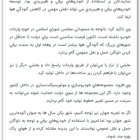
نمايندگان بر استفاده از خودروهاي برقي و هيبريدي بود. توسعه
خودروهاي برقي و هيبريدي مي تواند نقش مهمي در کاهش آلودگي هوا
ايفا کند.
وي تاکيد کرد: باتوجه به مصوباتي مجلس شوراي اسلامي در حوزه واردات
خودرو داشته است، اکنون فرصت مناسبي است براي دولت تا حداقل در
شهرهاي بزررگ که آلودگي هوا بيشتر است در وهله اول به سمت برقي
کردن ناوگان حمل و نقل عمومي گام بردارد.
بخشي از نياز را مي‌توان از طريق واردات پاسخ داد و بخشي ديگر را نيز
مي‌توان با فراهم کردن زير ساخت‌ها در داخل توليد کرد.
وي افزود: مجموعه‌هاي خودروسازي و موتورسيکلت‌سازي در داخل کشور
وجود دارد. اگر اين مجموعه ها از سوي دولت حمايت شوند مي‌توانند به
سرعت در مسير تغيير خطوط توليد خود گام بردارند.
اگر به تجربه جهان نيز توجه کنيم، شهر پکن سال ها به عنوان آلوده‌ترين
شهر جهان بود اما امروز با استفاده از خودروهاي برقي و توجه به ناوگان
حمل و نقل عمومي توانستند با اين پديده مقابله کرده و از هواي پاک
بهره مند شوند.