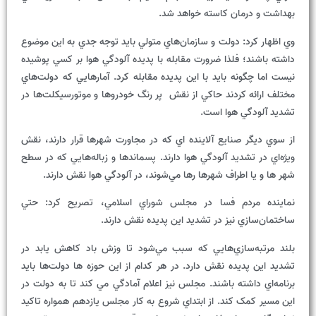
بهداشت و درمان کاسته خواهد شد.
وي اظهار کرد: دولت و سازمان‌هاي متولي بايد توجه جدي به اين موضوع
داشته باشند؛ فلذا ضرورت مقابله با پديده آلودگي هوا بر کسي پوشيده
نيست اما چگونه بايد با اين پديده مقابله کرد. آمارهايي که دولت‌هاي
مختلف ارائه کردند حاکي از نقش پر رنگ خودروها و موتورسيکلت‌ها در
تشديد آلودگي هوا است.
از سوي ديگر صنايع آلاينده اي که در مجاورت شهرها قرار دارند، نقش
ويژه‌اي در تشديد آلودگي هوا دارند. پسماندها و زباله‌هايي که در سطح
شهر ها و يا اطراف شهرها رها مي‌شوند، در آلودگي هوا نقش دارند.
نماينده مردم فسا در مجلس شوراي اسلامي، تصريح کرد: حتي
ساختمان‌سازي نيز در تشديد اين پديده نقش دارند.
بلند مرتبه‌سازي‌هايي که سبب مي‌شود تا وزش باد کاهش يابد در
تشديد اين پديده نقش دارد. در هر کدام از اين حوزه ها دولت‌ها بايد
برنامه‌اي داشته باشند. مجلس نيز اعلام آمادگي مي کند تا به دولت در
اين مسير کمک کند. از ابتداي شروع به کار مجلس يازدهم همواره تاکيد