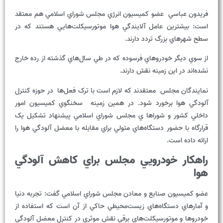
فريدون عباسي عضو کميسيون انرژي مجلس شوراي اسلامي هم معتقد
است: بيشترين عامل آلايندگي هوا موتورسيکلت‌هايي هستند که در
سطح شهرهاي بزرگ تردد دارند.
از سوي ديگر خودروهاي فرسوده که در طي سال‌هاي گذشته از رده خارج
نشده‌اند در اين زمينه نقش دارند.
نمايندگان مجلس معتقدند که لازم است با ترک فعل‌ها در حوزه کنترل
آلودگي هوا برخورد شود. در همين زمينه سخنگوي کميسيون امور
داخلي کشور و شوراها ي مجلس شوراي اسلامي پيشنهاد تشکيل يک
قرارگاه با حضور دستگاه‌هاي متولي براي مقابله با معضل آلودگي هوا را
ارائه داده است.
راهکار خودرويي مجلس براي کاهش آلودگي
هوا
عضو کميسيون صنايع و معادن مجلس شوراي اسلامي گفت: تجربه دنيا
و آمارهاي دستگاه‌هاي زيست‌محيطي حاکي از آن است که استفاده از
خودروها و موتور‌سيکلت‌هاي برقي نقش موثري در کنترل معضل آلودگي