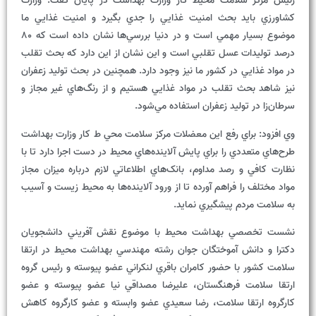
رئيس مرکز سلامت محيط کار وزارت بهداشت در پايان گفت: وزارت
کشاورزي بايد بحث امنيت غذايي را جدي بگيرد و امنيت غذايي ما
موضوع بسيار مهمي است و در دنيا بررسي‌ها نشان داده است که 80
درصد توليدات عسل تقلبي است و اين نشان از اين دارد که بحث تقلب
در مواد غذايي در کشور ما نيز وجود دارد. همچنين در بحث توليد زعفران
نيز شاهد بحث تقلب در مواد غذايي هستيم و از رنگ‌هاي غير مجاز و
سرطان‌زا در توليد زعفران استفاده مي‌شود.
وي افزود: براي رفع اين معضلات مرکز سلامت محي ط کار وزارت بهداشت
طرح‌هاي متعددي را براي پايش آلاينده‌هاي محيط در دست اجرا دارد تا با
نظارت کافي و رصد مداوم، بانک‌هاي اطلاعاتي لازم درباره ميزان مجاز
مواد مختلف را فراهم آورده تا از ورود آلاينده‌ها به محيط زيست و آسيب
به سلامت مردم پيشگيري نمايد.
نشست تخصصي بهداشت محيط با موضوع نقش آفريني دانشجويان
دکترا و دانش آموختگان جوان رشته مهندسي بهداشت محيط در ارتقا
سلامت کشور با حضور کامران باقري لنکراني عضو پيوسته و رئيس گروه
ارتقا سلامت فرهنگستان، عليرضا مصداقي نيا عضو پيوسته و عضو
کارگروه ارتقا سلامت، رضا سعيدي عضو وابسته و عضو کارگروه کاهش