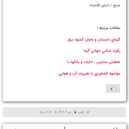
منبع : دنیای اقتصاد
مقالات مرتبط :
گرماي تابستان و بحران کمبود برق
رکورد شکني جهاني گرما
تعطیلی مدارس ، ادارات و بانکها…!
مواجهه کشاورزي با تغييرات آب و هوايي
کرمی
دی 4, 1402
2:31 ب.ظ