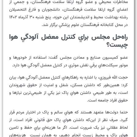
مخاطرات محيطي و عضو گروه ارتقا سلامت فرهنگستان، و جمعي از
اعضاي گروه ارتقا سلامت فرهنگستان، دانشجويان و فارغ التحصيلان
رشته بهداشت محيط و انديشمندان اين حوزه، پنج شنبه 30 آذرماه 1402
در محل کتابخانه فرهنگستان علوم پزشکي برگزار شد.
راه‌حل مجلس براي کنترل معضل آلودگي هوا
چيست؟
عضو کميسيون صنايع و معادن مجلس گفت: استفاده از خودورها و
موتور سيکلت‌هاي برقي نقش موثري در کنترل معضل آلودگي هوا دارد.
حجت الله فيروزي، با اشاره به راهکارهاي کنترل معضل آلودگي هوا، بيان
کرد: همين‌طور که داشتن مسکن، شغل و امنيت از حقوق شهروندان
است، به طور طبيعي داشتن هواي پاک نيز يکي از طبيعي‌ترين نيازها و
حقوق افراد جامعه است.
حتما دولت‌ها متعهد هستند که هواي سالم و پاک در اختيار مردم قرار
گيرد. صرف نظر از اين‌که داشتن هواي پاک حق قانوني افراد است، از
لحاظ عقلاني نيز يک ضرورت است. اگر ما هزينه‌اي براي حفظ و تامين
هواي پاک و محيط زيست انجام دهيم، به همان نسبت هزينه‌هاي