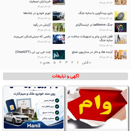
خریداران نمیخرند
1405-04-13
1405-04-13
بازی بیت‌کوین با سایه جنگ
تورم خودرو در جاده‌ها
1405-04-08
1405-04-08
جنگ Memeها در اینستاگرام
آرایش در رکود
1405-04-08
1405-04-08
قفل شدن وام و تسهیلات ساخت در
زخمی که سیتی‌اسکن نمی‌بیند
سایه جنگ
1405-04-08
1405-04-08
آینده طلا و دلار در سناریوی صلح
چت جی پی تی (ChatGPT)
1405-04-08
1405-04-08
« قبلی
1
2
3
4
5
بعدی »
آگهی و تبلیغات