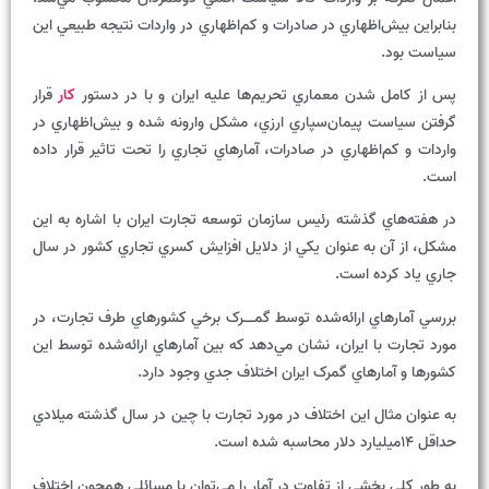
بنابراين بيش‌اظهاري در صادرات و کم‌اظهاري در واردات نتيجه طبيعي اين
سياست بود.
پس از کامل شدن معماري تحريم‌ها عليه ايران و با در دستور
کار
قرار
گرفتن سياست پيمان‌سپاري ارزي، مشکل وارونه شده و بيش‌اظهاري در
واردات و کم‌اظهاري در صادرات، آمارهاي تجاري را تحت تاثير قرار داده
است.
در هفته‌هاي گذشته رئيس سازمان توسعه تجارت ايران با اشاره به اين
مشکل، از آن به عنوان يکي از دلايل افزايش کسري تجاري کشور در سال
جاري ياد کرده است.
بررسي آمارهاي ارائه‌شده توسط گمـــــرک برخي کشورهاي طرف تجارت، در
مورد تجارت با ايران، نشان مي‌دهد که بين آمارهاي ارائه‌شده توسط اين
کشورها و آمارهاي گمرک ايران اختلاف جدي وجود دارد.
به عنوان مثال اين اختلاف در مورد تجارت با چين در سال گذشته ميلادي
حداقل 14ميليارد دلار محاسبه شده است.
به طور کلي بخشي از تفاوت در آمار را مي‌توان با مسائلي همچون اختلاف