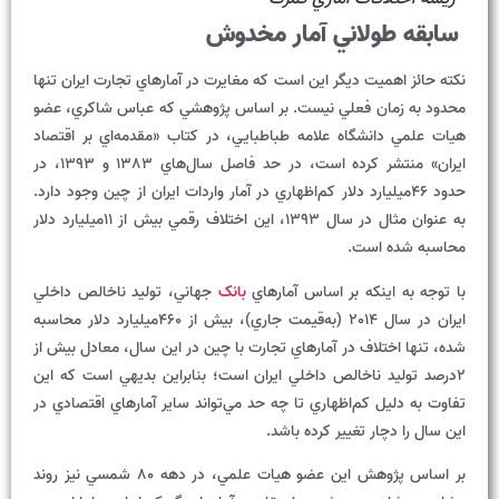
سابقه طولاني آمار مخدوش
نکته حائز اهميت ديگر اين است که مغايرت در آمارهاي تجارت ايران تنها
محدود به زمان فعلي نيست. بر اساس پژوهشي که عباس شاکري، عضو
هيات علمي دانشگاه علامه طباطبايي، در کتاب «مقدمه‌اي بر اقتصاد
ايران» منتشر کرده است، در حد فاصل سال‌هاي 1383 و 1393، در
حدود 46ميليارد دلار کم‌اظهاري در آمار واردات ايران از چين وجود دارد.
به عنوان مثال در سال 1393، اين اختلاف رقمي بيش از 11ميليارد دلار
محاسبه شده است.
با توجه به اينکه بر اساس آمارهاي
بانک
جهاني، توليد ناخالص داخلي
ايران در سال 2014 (به‌قيمت جاري)، بيش از 460ميليارد دلار محاسبه
شده، تنها اختلاف در آمارهاي تجارت با چين در اين سال، معادل بيش از
2درصد توليد ناخالص داخلي ايران است؛ بنابراين بديهي است که اين
تفاوت به دليل کم‌اظهاري تا چه حد مي‌تواند ساير آمارهاي اقتصادي در
اين سال را دچار تغيير کرده باشد.
بر اساس پژوهش اين عضو هيات علمي، در دهه 80 شمسي نيز روند