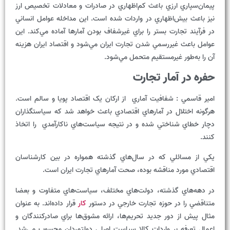
پيمان‌سپاري ارزي باعث کم‌اظهاري در صادرات و معادلات تخصيص ارز
نيز باعث بيش‌اظهاري در واردات شده‌ است. اين مداخله عوامل انساني
در فرآيند تجارت بستر را براي غيرشفاف بودن آمارها آماده مي‌کند. اين
عوامل باعث غيررسمي شدن تجارت ايران مي‌شود و اقتصاد ايران هزينه
آن را به‌طور غيرمستقيم متحمل مي‌شود.
حفره در آمار تجارت
امير قاسمي : شفافيت آماري از ارکان يک اقتصاد پويا و سالم است.
هرگونه اختلال در آمارهاي اقتصادي باعث خواهد شد که سياستگذاران
دچار خطاي شناختي شده و در نتيجه سياست‌هاي ناکارآمدي را اتخاذ
کنند.
يکي از مسائلي که در سال‌هاي گذشته همواره در بين کارشناسان
اقتصادي مورد مناقشه بوده، صحت آمارهاي تجارت ايران است.
در دهه‌هاي گذشته، دولت‌هاي مختلف، سياست‌هاي متفاوت و بعضا
متناقضي را در حوزه تجارت خارجي در دستور
کار
قرار داده‌اند. به عنوان
مثال پيش از دور جديد تحريم‌ها، ارائه مشوق‌ها براي صادرکنندگان و
اعمال تعرفه بر واردات کالا سياست اصلي دولتمردان محسوب مي‌شد.