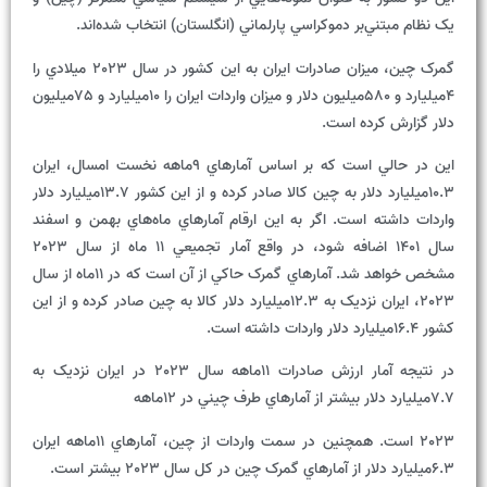
يک نظام مبتني‌بر دموکراسي پارلماني (انگلستان) انتخاب شده‌اند.
گمرک چين، ميزان صادرات ايران به اين کشور در سال 2023 ميلادي را
4ميليارد و 580ميليون دلار و ميزان واردات ايران را 10ميليارد و 75ميليون
دلار گزارش کرده است.
اين در حالي است که بر اساس آمارهاي 9ماهه نخست امسال، ايران
10.3ميليارد دلار به چين کالا صادر کرده و از اين کشور 13.7ميليارد دلار
واردات داشته است. اگر به اين ارقام آمارهاي ماه‌هاي بهمن و اسفند
سال 1401 اضافه شود، در واقع آمار تجميعي 11 ماه از سال 2023
مشخص خواهد شد. آمارهاي گمرک حاکي از آن است که در 11ماه از سال
2023، ايران نزديک به 12.3ميليارد دلار کالا به چين صادر کرده و از اين
کشور 16.4ميليارد دلار واردات داشته است.
در نتيجه آمار ارزش صادرات 11ماهه سال 2023 در ايران نزديک به
7.7ميليارد دلار بيشتر از آمارهاي طرف چيني در 12ماهه
2023 است. همچنين در سمت واردات از چين، آمارهاي 11ماهه ايران
6.3ميليارد دلار از آمارهاي گمرک چين در کل سال 2023 بيشتر است.