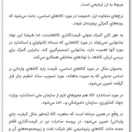
مربوط به ارز ترجيحي است.
نرخ‌هاي متفاوت
ارز
، خصوصا در مورد کالاهاي اساسي، باعث مي‌شود که
رويه‌هاي گمرکي پيچيده‌تر شوند.
به طور کلي گمرک متولي قيمت‌گذاري کالاهاست، اما طبيعتا اين نهاد
به‌تنهايي نمي‌تواند در مورد کالاهايي که مساله تکنولوژي و استاندارد در
مورد آنها اهميت دارد، به‌تنهايي تصميم‌گيري کند. بنابراين گمرک براي
بررسي ارزش کالاها، با نهادهاي مختلفي همکاري مي‌کند.
به‌عنوان مثال در مورد کالاهاي اساسي، قيمت پايه کالاهاي وارداتي بر
اساس جدولي که به صورت ماهانه، مورد تصويب ستاد تنظيم بازار قرار
گرفته، تعيين مي‌شود.
در مورد استاندارد کالا هم مجوزهاي لازم از سازمان ملي استاندارد، وزارت
جهاد کشاورزي، سازمان دامپزشکي و… اخذ مي‌شود.
در واقع در همين مرحله است که ماهيت کالا (به‌طور مثال کيفيت چاي
وارداتي) تعيين مي‌شود. در پروسه صادرات نيز در قيمت‌گذاري اقلام
عمده مانند کالاهاي پتروشيمي نظر شرکت نفت و زيرمجموعه‌هاي آن و