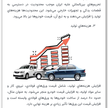
تحريم‌هاي بين‌المللي عليه ايران موجب محدوديت در دسترسي به
قطعات يدکي و تجهيزات خارجي مي‌شود. اين محدوديت‌ها هزينه‌هاي
توليد را افزايش مي‌دهند و به تبع آن، قيمت خودروها نيز بالا مي‌رود.
هزينه‌هاي توليد
افزايش هزينه‌هاي توليد، شامل قيمت ورق‌هاي فولادي، نيروي کار و
ساير مواد اوليه، به افزايش قيمت خودرو منجر مي‌شود. به عنوان مثال،
حدود 80 درصد از ساخت خودروها به ورق‌هاي فولادي وابسته است و
افزايش قيمت اين ورق‌ها تأثير زيادي بر هزينه نهايي دارد.