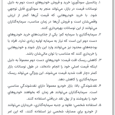
پتانسيل سودآوري: خريد و فروش خودروهاي دست دوم به دليل
نوسانات قيمت در بازار، مي‌تواند منجر به سودآوري قابل توجهي
شود. با خريد خودروهايي که قيمت آن‌ها کمتر از ارزش
واقعي‌شان است و فروش آن‌ها در زمان مناسب، سرمايه‌گذاران
مي‌توانند از اين نوسانات بهره‌برداري کنند.
سرمايه‌گذاري با سرمايه کم: يکي از جذابيت‌هاي خريد خودروهاي
دست دوم اين است که نياز به سرمايه اوليه زيادي ندارد. افراد با
بودجه‌هاي محدود نيز مي‌توانند وارد اين بازار شوند و خودروهايي
را خريداري کنند که متناسب با توان مالي‌شان باشد.
کاهش ريسک افت قيمت: خودروهاي دست دوم معمولاً به دليل
اينکه قيمت اصلي خود را انجام داده‌اند، در طول نوسانات بازار
کمتر دچار افت شديد قيمت مي‌شوند. اين ويژگي مي‌تواند ريسک
سرمايه‌گذاري را کاهش دهد.
نقدشوندگي بالا: بازار خودرو معمولاً داراي نقدشوندگي مناسبي
است. سرمايه‌گذاران مي‌توانند هر زمان که بخواهند خودروهاي
خود را بفروشند و از پول نقد دريافتي استفاده کنند.
استفاده شخصي: علاوه بر جنبه سرمايه‌گذاري، خريداران مي‌توانند
از خودرو براي مصارف شخصي نيز استفاده کنند، که اين امر