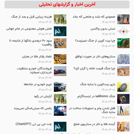
آخرین اخبار و گزارشهای تحلیلی
صعودی که نشد و صلحی که ماند
هزینه زیبایی قبل و بعد از جنگ
1405-04-14
1405-04-14
نسلی بدون واکسن
نقش هوش مصنوعی در جام جهانی
1405-04-13
1405-04-14
چرا بیت کوین از جنگ نمیترسد؟
سود 40 درصدی بانکها از شایعه تا
واقعیت
1405-04-13
1405-04-13
سناریوهای دلار در صورت توافق
تضاد رفتار طلا در بحران
1405-04-13
1405-04-13
چرا جنگ قیمت خانه را گران کرد؟
فروشندگان خودرو منتظرند،
خریداران نمیخرند
1405-04-13
1405-04-13
بازی بیت‌کوین با سایه جنگ
تورم خودرو در جاده‌ها
1405-04-08
1405-04-08
جنگ Memeها در اینستاگرام
آرایش در رکود
1405-04-08
1405-04-08
قفل شدن وام و تسهیلات ساخت در
زخمی که سیتی‌اسکن نمی‌بیند
سایه جنگ
1405-04-08
1405-04-08
آینده طلا و دلار در سناریوی صلح
چت جی پی تی (ChatGPT)
1405-04-08
1405-04-08