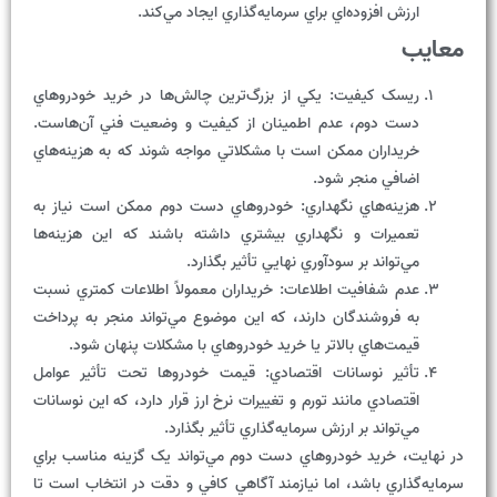
ارزش افزوده‌اي براي سرمايه‌گذاري ايجاد مي‌کند.
معايب
ريسک کيفيت: يکي از بزرگ‌ترين چالش‌ها در خريد خودروهاي
دست دوم، عدم اطمينان از کيفيت و وضعيت فني آن‌هاست.
خريداران ممکن است با مشکلاتي مواجه شوند که به هزينه‌هاي
اضافي منجر شود.
هزينه‌هاي نگهداري: خودروهاي دست دوم ممکن است نياز به
تعميرات و نگهداري بيشتري داشته باشند که اين هزينه‌ها
مي‌تواند بر سودآوري نهايي تأثير بگذارد.
عدم شفافيت اطلاعات: خريداران معمولاً اطلاعات کمتري نسبت
به فروشندگان دارند، که اين موضوع مي‌تواند منجر به پرداخت
قيمت‌هاي بالاتر يا خريد خودروهاي با مشکلات پنهان شود.
تأثير نوسانات اقتصادي: قيمت خودروها تحت تأثير عوامل
اقتصادي مانند تورم و تغييرات نرخ ارز قرار دارد، که اين نوسانات
مي‌تواند بر ارزش سرمايه‌گذاري تأثير بگذارد.
در نهايت، خريد خودروهاي دست دوم مي‌تواند يک گزينه مناسب براي
سرمايه‌گذاري باشد، اما نيازمند آگاهي کافي و دقت در انتخاب است تا