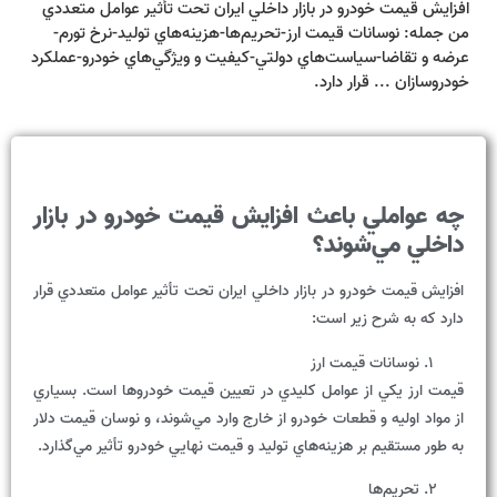
افزايش قيمت خودرو در بازار داخلي ايران تحت تأثير عوامل متعددي
من جمله: نوسانات قيمت ارز-تحريم‌ها-هزينه‌هاي توليد-نرخ تورم-
عرضه و تقاضا-سياست‌هاي دولتي-کيفيت و ويژگي‌هاي خودرو-عملکرد
خودروسازان ... قرار دارد.
چه
عواملي
باعث
افزايش
قيمت
خودرو
در
بازار
داخلي
مي
شوند؟
افزايش قيمت خودرو در بازار داخلي ايران تحت تأثير عوامل متعددي قرار
دارد که به شرح زير است:
نوسانات قيمت ارز
قيمت ارز يکي از عوامل کليدي در تعيين قيمت خودروها است. بسياري
از مواد اوليه و قطعات خودرو از خارج وارد مي‌شوند، و نوسان قيمت دلار
به طور مستقيم بر هزينه‌هاي توليد و قيمت نهايي خودرو تأثير مي‌گذارد.
تحريم‌ها